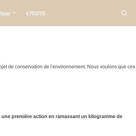
Recherc
stuces
A PROPOS
projet de conservation de l'environnement. Nous voulons que ces
à
une première action en ramassant un kilogramme de