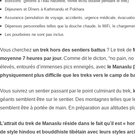
Boissons (priorité à l’eau naturelle, filtrée et/ou bouillie pendant le trek)
Déjeuners et Dîners à Kathmandu et Pokhara
Assurance (annulation de voyage, accidents, urgence médicale, évacuatio
Dépenses personnelles telles que la douche chaude, le WiFi, le chargement 
Les pourboires ne sont pas inclus
Vous cherchez
un trek hors des sentiers battus
? Le trek de
moyenne 7 heures par jour.
Comme dit le dicton, “no pain, no
élevés, entourés d’immenses pics enneigés, avec
le Manaslu 
physiquement plus difficile que les treks vers le camp de b
Vous suivrez un sentier passant par le point culminant du trek,
géants semblent être sur le sentier. Des montagnes telles que 
semblent être à portée de main. En préparation aux altitudes pl
L’attrait du trek de Manaslu réside dans le fait qu’il est « 
de style hindou et bouddhiste tibétain avec leurs styles arch