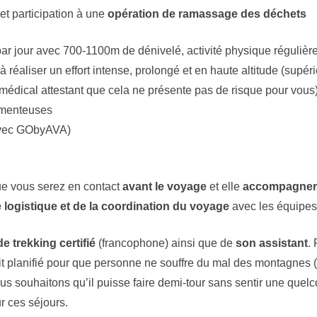
et participation à une
opération de ramassage des déchets
r jour avec 700-1100m de dénivelé, activité physique régulière d
à réaliser un effort intense, prolongé et en haute altitude (supér
t médical attestant que cela ne présente pas de risque pour vous
amenteuses
 avec GObyAVA)
ue vous serez en contact
avant le voyage
et elle
accompagnera 
e logistique et de la coordination du voyage
avec les équipes
de trekking certifié
(francophone) ainsi que de
son
assistant
.
it planifié pour que personne ne souffre du mal des montagnes (
nous souhaitons qu’il puisse faire demi-tour sans sentir une quel
r ces séjours.