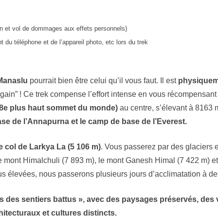
n et vol de dommages aux effets personnels)
du téléphone et de l’appareil photo, etc lors du trek
Manaslu
pourrait bien être celui qu’il vous faut. Il est
physiquem
 gain” ! Ce trek compense l’effort intense en vous récompensant
(8e plus haut sommet du monde)
au centre, s’élevant à 8163 m
ase de l’Annapurna et le camp de base de l’Everest.
le col de Larkya La (5 106 m)
. Vous passerez par des glaciers e
le mont Himalchuli (7 893 m), le mont Ganesh Himal (7 422 m) e
us élevées, nous passerons plusieurs jours d’acclimatation à de
hors des sentiers battus », avec des paysages préservés, des 
itecturaux et cultures distincts.