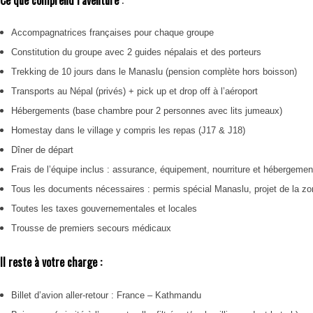
Ce que comprend l’aventure
:
Accompagnatrices françaises pour chaque groupe
Constitution du groupe avec 2 guides népalais et des porteurs
Trekking de 10 jours dans le Manaslu (pension complète hors boisson)
Transports au Népal (privés) + pick up et drop off à l’aéroport
Hébergements (base chambre pour 2 personnes avec lits jumeaux)
Homestay dans le village y compris les repas (J17 & J18)
Dîner de départ
Frais de l’équipe inclus : assurance, équipement, nourriture et hébergeme
Tous les documents nécessaires : permis spécial Manaslu, projet de la z
Toutes les taxes gouvernementales et locales
Trousse de premiers secours médicaux
Il reste à votre charge :
Billet d’avion aller-retour : France – Kathmandu