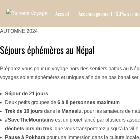
Aller
Accueil
Accompagnement 100% sur me
au
contenu
AUTOMNE 2024
Séjours éphémères au Népal
Préparez-vous pour un voyage hors des sentiers battus au Népal,
voyages soient éphémères et uniques afin de ne pas banaliser
Séjour de 21 jours
Deux petits groupes de
6 à 8 personnes maximum
Trek de 10 jours
dans le
Manaslu
, pour les amateurs de nat
#SaveTheMountains
est un projet lancé par plusieurs asso
déchets lors du trek
, que vous transporterez jusqu’à la vil
Pause à Pokhara
pour une immersion dans la culture locale